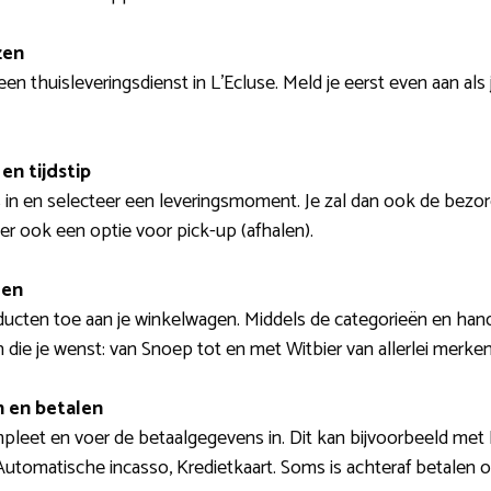
zen
n thuisleveringsdienst in L’Ecluse. Meld je eerst even aan al
en tijdstip
in en selecteer een leveringsmoment. Je zal dan ook de bezorgk
er ook een optie voor pick-up (afhalen).
len
ucten toe aan je winkelwagen. Middels de categorieën en hand
en die je wenst: van Snoep tot en met Witbier van allerlei merk
n en betalen
mpleet en voer de betaalgegevens in. Dit kan bijvoorbeeld met
utomatische incasso, Kredietkaart. Soms is achteraf betalen o