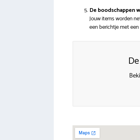
De boodschappen w
Jouw items worden netj
een berichtje met een s
De
Bek