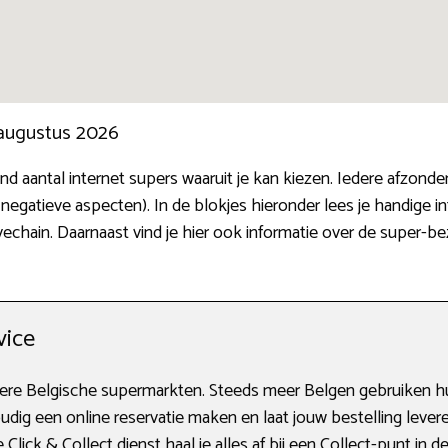
 augustus 2026
 aantal internet supers waaruit je kan kiezen. Iedere afzond
 negatieve aspecten). In de blokjes hieronder lees je handige 
hain. Daarnaast vind je hier ook informatie over de super-be
vice
tere Belgische supermarkten. Steeds meer Belgen gebruiken h
udig een online reservatie maken en laat jouw bestelling leveren
Click & Collect dienst haal je alles af bij een Collect-punt in de