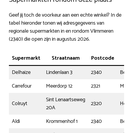
Geef jij toch de voorkeur aan een echte winkel? In de
tabel hieronder tonen wij adresgegevens van
regionale supermarkten in en rondom Vlimmeren
(2340) die open zijn in augustus 2026.
Supermarkt
Straatnaam
Postcode
Pl
Delhaize
Lindenlaan 3
2340
Beers
Carrefour
Meerdorp 12
2321
Meer
Sint Lenaartseweg
Colruyt
2320
Hoogs
20A
Aldi
Krommenhof 1
2340
Beers