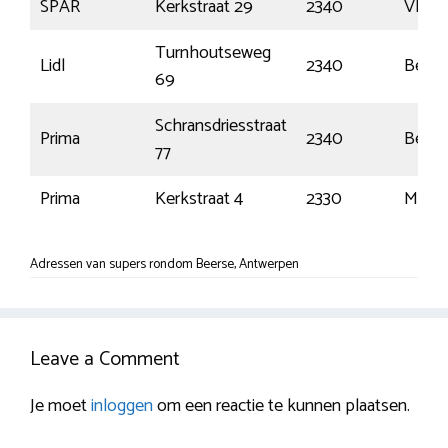
SPAR
Kerkstraat 29
2340
Vlimm
Turnhoutseweg
Lidl
2340
Beers
69
Schransdriesstraat
Prima
2340
Beers
77
Prima
Kerkstraat 4
2330
Merks
Adressen van supers rondom Beerse, Antwerpen
Leave a Comment
Je moet
inloggen
om een reactie te kunnen plaatsen.