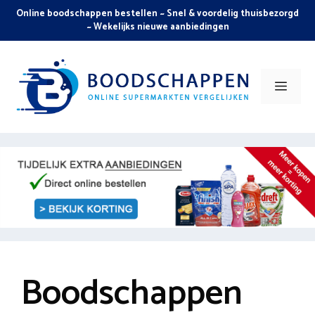
Skip
Online boodschappen bestellen ~ Snel & voordelig thuisbezorgd
to
~ Wekelijks nieuwe aanbiedingen
content
Men
Boodschappen