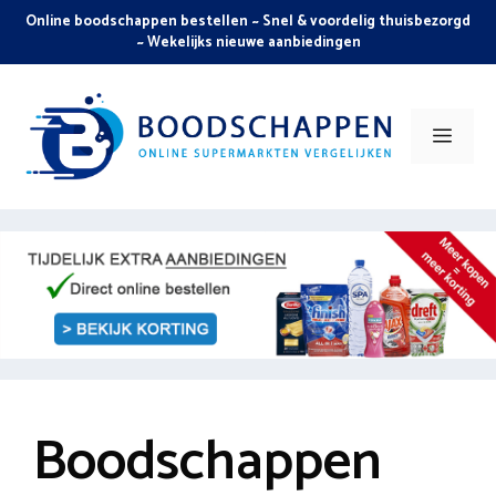
Skip
Online boodschappen bestellen ~ Snel & voordelig thuisbezorgd
to
~ Wekelijks nieuwe aanbiedingen
content
Men
Boodschappen