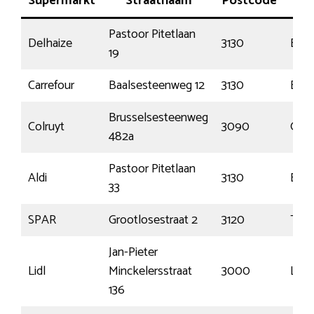
Supermarkt
Straatnaam
Postcode
P
Pastoor Pitetlaan
Delhaize
3130
Bet
19
Carrefour
Baalsesteenweg 12
3130
Begi
Brusselsesteenweg
Colruyt
3090
Over
482a
Pastoor Pitetlaan
Aldi
3130
Bet
33
SPAR
Grootlosestraat 2
3120
Tre
Jan-Pieter
Lidl
Minckelersstraat
3000
Leu
136