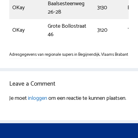
Baalsesteenweg
OKay
3130
Begi
26-28
Grote Bollostraat
OKay
3120
Tre
46
Adresgegevens van regionale supers in Begijnendijk, Vlaams Brabant
Leave a Comment
Je moet
inloggen
om een reactie te kunnen plaatsen.