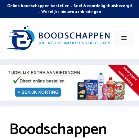
Skip
Online boodschappen bestellen ~ Snel & voordelig thuisbezorgd
to
~ Wekelijks nieuwe aanbiedingen
content
Men
Boodschappen