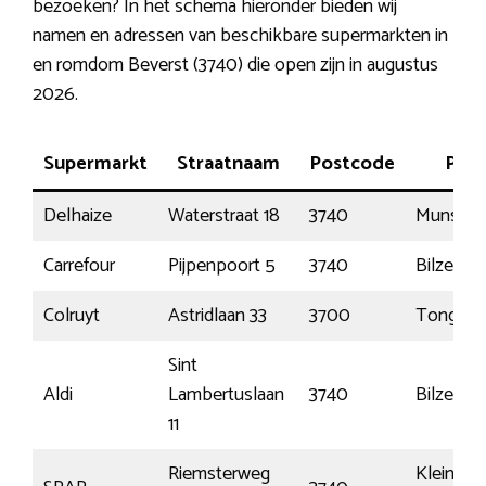
bezoeken? In het schema hieronder bieden wij
namen en adressen van beschikbare supermarkten in
en romdom Beverst (3740) die open zijn in augustus
2026.
Supermarkt
Straatnaam
Postcode
Plaa
Delhaize
Waterstraat 18
3740
Munsterb
Carrefour
Pijpenpoort 5
3740
Bilzen
Colruyt
Astridlaan 33
3700
Tongere
Sint
Aldi
Lambertuslaan
3740
Bilzen
11
Riemsterweg
Kleine-