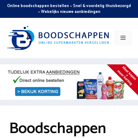
Skip
Online boodschappen bestellen ~ Snel & voordelig thuisbezorgd
to
~ Wekelijks nieuwe aanbiedingen
content
Men
Boodschappen