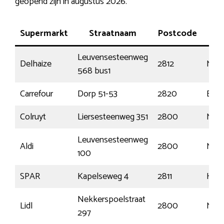
geopend zijn in augustus 2026.
Supermarkt
Straatnaam
Postcode
Pl
Leuvensesteenweg
Delhaize
2812
Muiz
568 bus1
Carrefour
Dorp 51-53
2820
Bon
Colruyt
Liersesteenweg 351
2800
Mec
Leuvensesteenweg
Aldi
2800
Mec
100
SPAR
Kapelseweg 4
2811
Hom
Nekkerspoelstraat
Lidl
2800
Mec
297