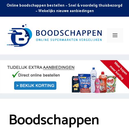
Skip
Online boodschappen bestellen ~ Snel & voordelig thuisbezorgd
to
~ Wekelijks nieuwe aanbiedingen
content
Men
Boodschappen