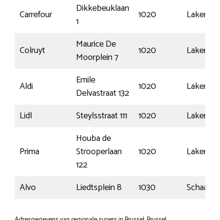
Dikkebeuklaan
Carrefour
1020
Laken
1
Maurice De
Colruyt
1020
Laken
Moorplein 7
Emile
Aldi
1020
Laken
Delvastraat 132
Lidl
Steylsstraat 111
1020
Laken
Houba de
Prima
Strooperlaan
1020
Laken
122
Alvo
Liedtsplein 8
1030
Schaarbe
Adresgegevens van regionale supers in Brussel, Brussel