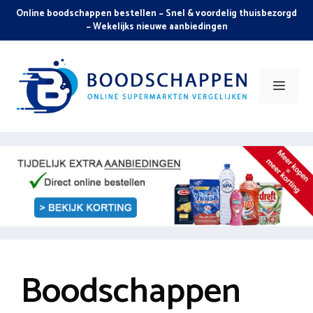
Skip
Online boodschappen bestellen ~ Snel & voordelig thuisbezorgd
to
~ Wekelijks nieuwe aanbiedingen
content
Men
Boodschappen