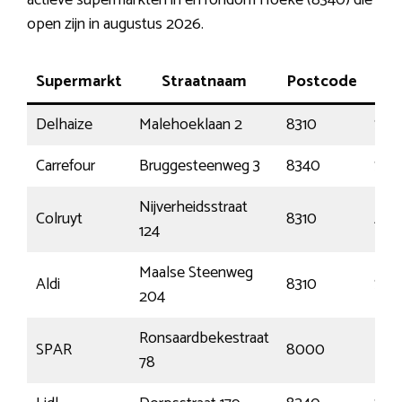
open zijn in augustus 2026.
Supermarkt
Straatnaam
Postcode
P
Delhaize
Malehoeklaan 2
8310
Sint
Carrefour
Bruggesteenweg 3
8340
Sijs
Nijverheidsstraat
Colruyt
8310
Ass
124
Maalse Steenweg
Aldi
8310
Sint
204
Ronsaardbekestraat
SPAR
8000
Bru
78