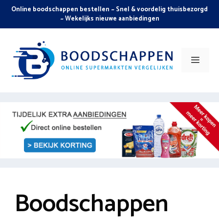
Skip
Online boodschappen bestellen ~ Snel & voordelig thuisbezorgd
to
~ Wekelijks nieuwe aanbiedingen
content
Men
Boodschappen