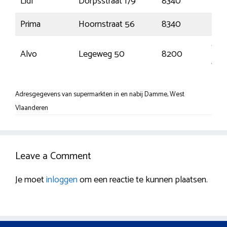
Lidl
Dorpsstraat 179
8340
Sijs
Prima
Hoornstraat 56
8340
Moe
Sint
Alvo
Legeweg 50
8200
Andr
Adresgegevens van supermarkten in en nabij Damme, West
Vlaanderen
Leave a Comment
Je moet
inloggen
om een reactie te kunnen plaatsen.