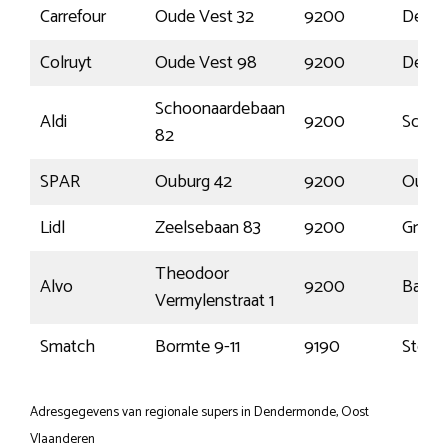
Carrefour
Oude Vest 32
9200
Dend
Colruyt
Oude Vest 98
9200
Dend
Schoonaardebaan
Aldi
9200
Schoo
82
SPAR
Ouburg 42
9200
Oude
Lidl
Zeelsebaan 83
9200
Gremb
Theodoor
Alvo
9200
Baasr
Vermylenstraat 1
Smatch
Bormte 9-11
9190
Steke
Adresgegevens van regionale supers in Dendermonde, Oost
Vlaanderen