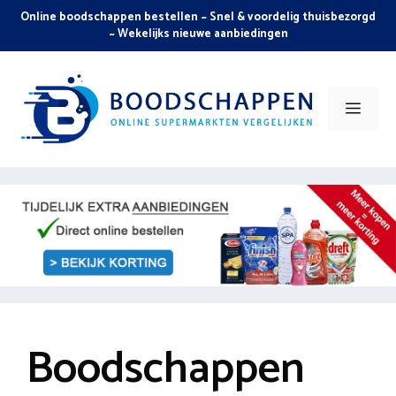
Skip
Online boodschappen bestellen ~ Snel & voordelig thuisbezorgd
to
~ Wekelijks nieuwe aanbiedingen
content
Men
Boodschappen