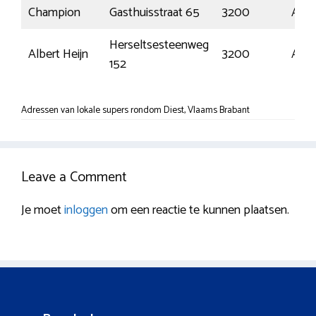
Champion
Gasthuisstraat 65
3200
Aars
Herseltsesteenweg
Albert Heijn
3200
Aars
152
Adressen van lokale supers rondom Diest, Vlaams Brabant
Leave a Comment
Je moet
inloggen
om een reactie te kunnen plaatsen.