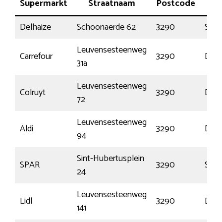
Supermarkt
Straatnaam
Postcode
Pla
Delhaize
Schoonaerde 62
3290
Scha
Leuvensesteenweg
Carrefour
3290
Dies
31a
Leuvensesteenweg
Colruyt
3290
Dies
72
Leuvensesteenweg
Aldi
3290
Dies
94
Sint-Hubertusplein
SPAR
3290
Scha
24
Leuvensesteenweg
Lidl
3290
Dies
141