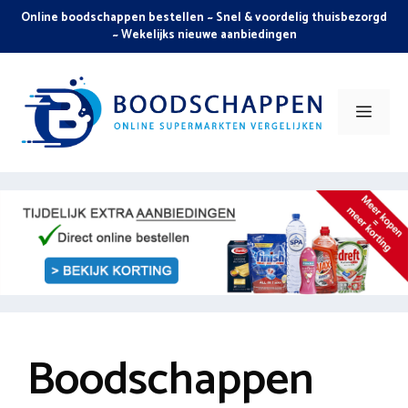
Skip
Online boodschappen bestellen ~ Snel & voordelig thuisbezorgd
to
~ Wekelijks nieuwe aanbiedingen
content
Men
Boodschappen