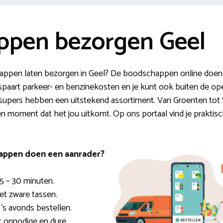
ppen bezorgen Geel
appen laten bezorgen in Geel? De boodschappen online doen i
espaart parkeer- en benzinekosten en je kunt ook buiten de op
supers hebben een uitstekend assortiment. Van Groenten tot S
n moment dat het jou uitkomt. Op ons portaal vind je praktisc
appen doen een aanrader?
5 – 30 minuten.
et zware tassen.
’s avonds bestellen.
ot onnodige en dure