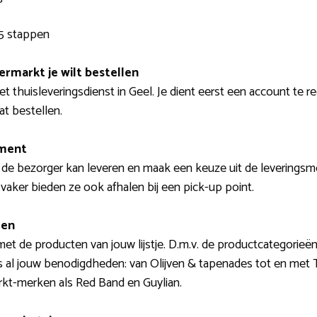
5 stappen
ermarkt je wilt bestellen
et thuisleveringsdienst in Geel. Je dient eerst een account te 
aat bestellen.
ment
r de bezorger kan leveren en maak een keuze uit de leverings
aker bieden ze ook afhalen bij een pick-up point.
len
et de producten van jouw lijstje. D.m.v. de productcategorieë
s al jouw benodigdheden: van Olijven & tapenades tot en met
kt-merken als Red Band en Guylian.