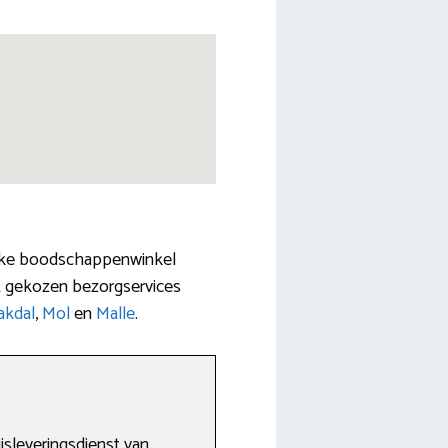
lijke boodschappenwinkel
st gekozen bezorgservices
akdal
,
Mol
en
Malle
.
uisleveringsdienst van