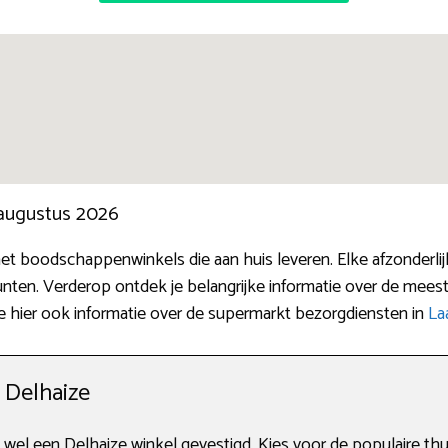
 augustus 2026
ernet boodschappenwinkels die aan huis leveren. Elke afzonder
punten. Verderop ontdek je belangrijke informatie over de mee
e hier ook informatie over de supermarkt bezorgdiensten in
La
j Delhaize
io wel een Delhaize winkel gevestigd. Kies voor de populaire th