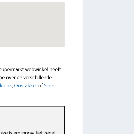
ke supermarkt webwinkel heeft
tie over de verschillende
ldonk
,
Oostakker
of
Sint-
e is erg innovatief: regel