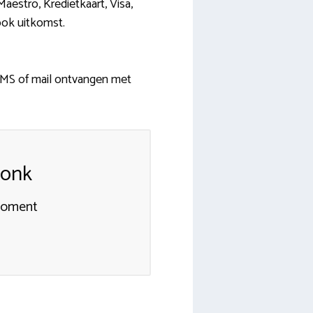
aestro, Kredietkaart, Visa,
ook uitkomst.
 SMS of mail ontvangen met
donk
smoment