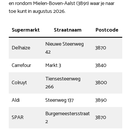
en rondom Mielen-Boven-Aalst (3891) waar je naar
toe kunt in augustus 2026.
Supermarkt
Straatnaam
Postcode
P
Nieuwe Steenweg
Delhaize
3870
He
42
Carrefour
Markt 3
3840
Bo
Tiensesteenweg
Sin
Colruyt
3800
266
Tru
Aldi
Steenweg 137
3890
Gi
Burgemeestersstraat
Me
SPAR
3870
2
Bo