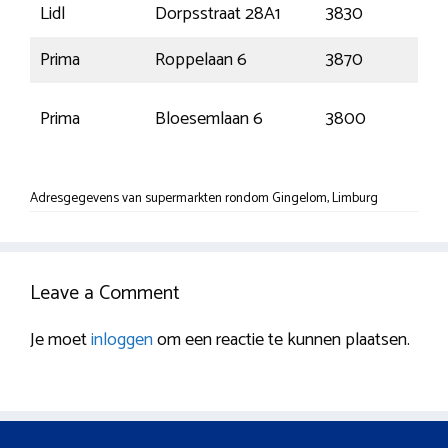
Lidl
Dorpsstraat 28A1
3830
We
Prima
Roppelaan 6
3870
He
Sin
Prima
Bloesemlaan 6
3800
Tru
Adresgegevens van supermarkten rondom Gingelom, Limburg
Leave a Comment
Je moet
inloggen
om een reactie te kunnen plaatsen.