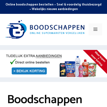
Skip
Online boodschappen bestellen ~ Snel & voordelig thuisbezorgd
to
~ Wekelijks nieuwe aanbiedingen
content
Men
Boodschappen