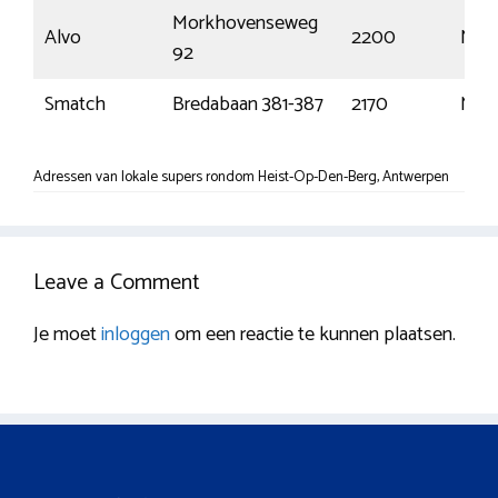
Morkhovenseweg
Alvo
2200
Noor
92
Smatch
Bredabaan 381-387
2170
Mer
Adressen van lokale supers rondom Heist-Op-Den-Berg, Antwerpen
Leave a Comment
Je moet
inloggen
om een reactie te kunnen plaatsen.