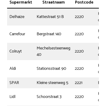
Supermarkt
Straatnaam
Postcode
P
Heis
Delhaize
Kattestraat 51 B
2220
den-
Heis
Carrefour
Bergstraat 140
2220
den-
Mechelsesteenweg
Heis
Colruyt
2220
40
den-
Heis
Aldi
Stationsstraat 90
2220
den-
SPAR
Kleine steenweg 5
2221
Booi
Heis
Lidl
Schoorstraat 3
2220
den-