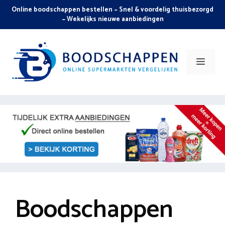
Skip
Online boodschappen bestellen ~ Snel & voordelig thuisbezorgd
to
~ Wekelijks nieuwe aanbiedingen
content
Men
Boodschappen