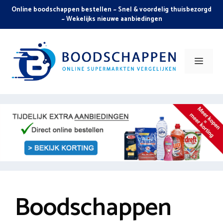
Skip
Online boodschappen bestellen ~ Snel & voordelig thuisbezorgd
to
~ Wekelijks nieuwe aanbiedingen
content
Men
Boodschappen