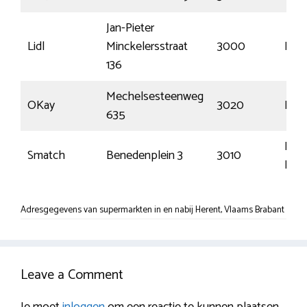
Jan-Pieter
Lidl
Minckelersstraat
3000
Leu
136
Mechelsesteenweg
OKay
3020
Her
635
Kess
Smatch
Benedenplein 3
3010
Lo
Adresgegevens van supermarkten in en nabij Herent, Vlaams Brabant
Leave a Comment
Je moet
inloggen
om een reactie te kunnen plaatsen.