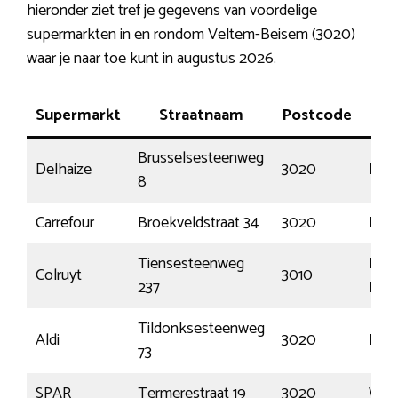
hieronder ziet tref je gegevens van voordelige
supermarkten in en rondom Veltem-Beisem (3020)
waar je naar toe kunt in augustus 2026.
Supermarkt
Straatnaam
Postcode
Pla
Brusselsesteenweg
Delhaize
3020
Her
8
Carrefour
Broekveldstraat 34
3020
Her
Tiensesteenweg
Kess
Colruyt
3010
237
Lo
Tildonksesteenweg
Aldi
3020
Her
73
SPAR
Termerestraat 19
3020
Wink