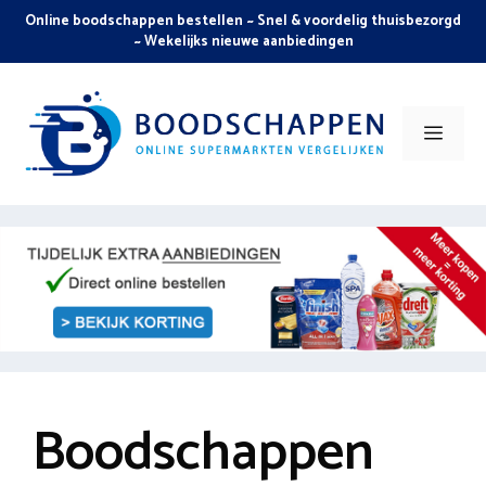
Skip
Online boodschappen bestellen ~ Snel & voordelig thuisbezorgd
to
~ Wekelijks nieuwe aanbiedingen
content
Men
Boodschappen