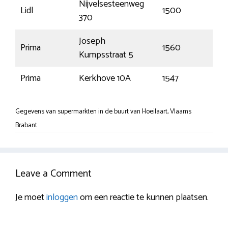
Nijvelsesteenweg
Lidl
1500
Hall
370
Joseph
Prima
1560
Hoei
Kumpsstraat 5
Prima
Kerkhove 10A
1547
Bev
Gegevens van supermarkten in de buurt van Hoeilaart, Vlaams
Brabant
Leave a Comment
Je moet
inloggen
om een reactie te kunnen plaatsen.