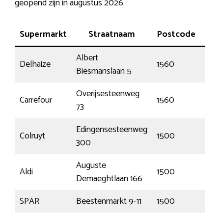
geopend zijn in augustus 2026.
Supermarkt
Straatnaam
Postcode
Pl
Albert
Delhaize
1560
Hoei
Biesmanslaan 5
Overijsesteenweg
Carrefour
1560
Hoei
73
Edingensesteenweg
Colruyt
1500
Hall
300
Auguste
Aldi
1500
Hall
Demaeghtlaan 166
SPAR
Beestenmarkt 9-11
1500
Hall