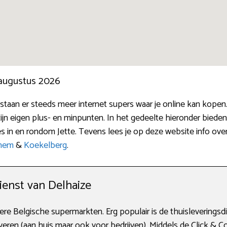
 augustus 2026
staan er steeds meer internet supers waar je online kan kopen.
jn eigen plus- en minpunten. In het gedeelte hieronder bieden 
in en rondom Jette. Tevens lees je op deze website info over
chem
&
Koekelberg
.
enst van Delhaize
ere Belgische supermarkten. Erg populair is de thuisleveringsdie
leveren (aan huis maar ook voor bedrijven). Middels de Click & C