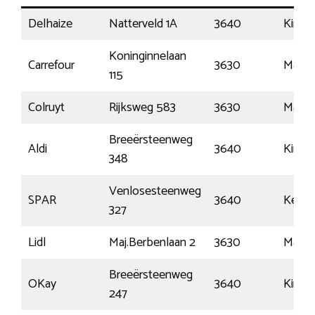
Delhaize
Natterveld 1A
3640
Kinroo
Koninginnelaan
Carrefour
3630
Maas
115
Colruyt
Rijksweg 583
3630
Maas
Breeërsteenweg
Aldi
3640
Kinroo
348
Venlosesteenweg
SPAR
3640
Kesse
327
Lidl
Maj.Berbenlaan 2
3630
Maas
Breeërsteenweg
OKay
3640
Kinroo
247