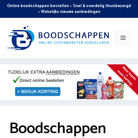
Skip
Online boodschappen bestellen ~ Snel & voordelig thuisbezorgd
to
~ Wekelijks nieuwe aanbiedingen
content
Men
Boodschappen