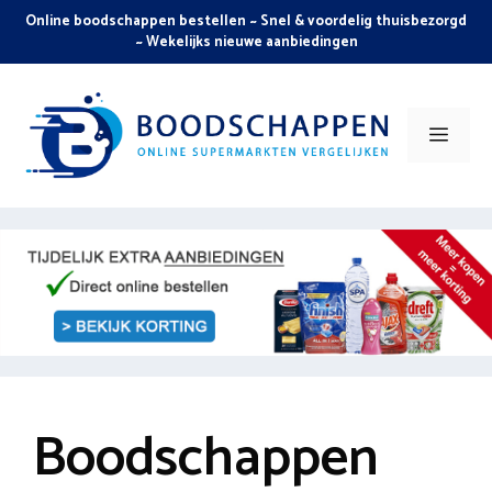
Skip
Online boodschappen bestellen ~ Snel & voordelig thuisbezorgd
to
~ Wekelijks nieuwe aanbiedingen
content
Men
Boodschappen