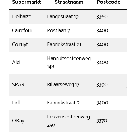
Supermarkt
Straatnaam
Postcode
P
Delhaize
Langestraat 19
3360
Love
Carrefour
Postlaan 7
3400
Lan
Colruyt
Fabriekstraat 21
3400
Lan
Hannuitsesteenweg
Aldi
3400
Lan
148
Tiel
SPAR
Rillaarseweg 17
3390
Win
Lidl
Fabriekstraat 2
3400
Lan
Leuvensesteenweg
OKay
3370
Bou
297