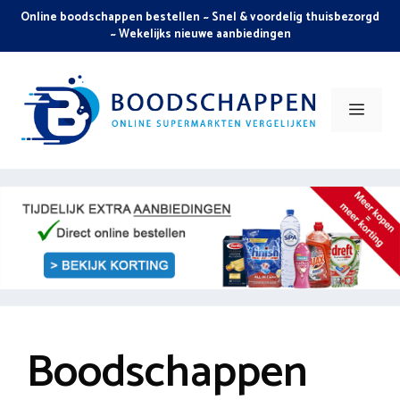
Skip
Online boodschappen bestellen ~ Snel & voordelig thuisbezorgd
to
~ Wekelijks nieuwe aanbiedingen
content
Men
Boodschappen