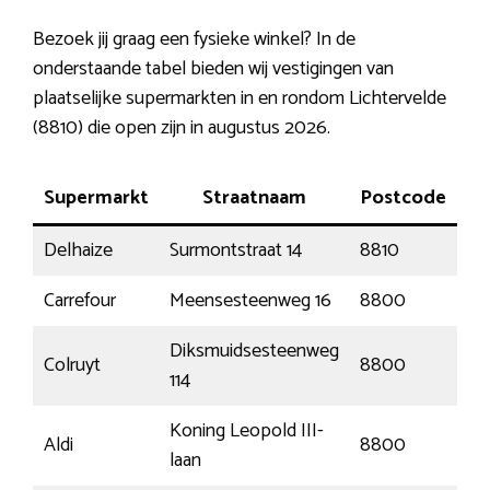
Bezoek jij graag een fysieke winkel? In de
onderstaande tabel bieden wij vestigingen van
plaatselijke supermarkten in en rondom Lichtervelde
(8810) die open zijn in augustus 2026.
Supermarkt
Straatnaam
Postcode
Delhaize
Surmontstraat 14
8810
Li
Carrefour
Meensesteenweg 16
8800
Ro
Diksmuidsesteenweg
Colruyt
8800
Ro
114
Koning Leopold III-
Aldi
8800
Ro
laan