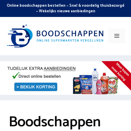
Skip
Online boodschappen bestellen ~ Snel & voordelig thuisbezorgd
to
~ Wekelijks nieuwe aanbiedingen
content
Men
Boodschappen