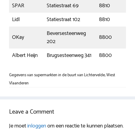
SPAR
Statiestraat 69
8810
Li
Lidl
Statiestraat 102
8810
Li
Beversesteenweg
OKay
8800
Ro
202
Albert Heijn
Brugsesteenweg 341
8800
Ro
Gegevens van supermarkten in de buurt van Lichtervelde, West
Vlaanderen
Leave a Comment
Je moet
inloggen
om een reactie te kunnen plaatsen.