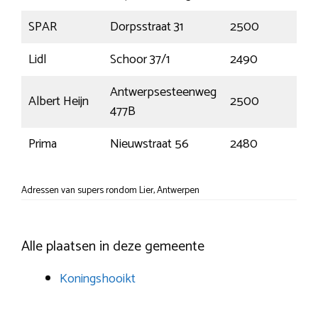
SPAR
Dorpsstraat 31
2500
Kon
Lidl
Schoor 37/1
2490
Bal
Antwerpsesteenweg
Albert Heijn
2500
Lier
477B
Prima
Nieuwstraat 56
2480
Des
Adressen van supers rondom Lier, Antwerpen
Alle plaatsen in deze gemeente
Koningshooikt