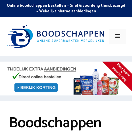
Skip
Online boodschappen bestellen ~ Snel & voordelig thuisbezorgd
to
~ Wekelijks nieuwe aanbiedingen
content
Men
Boodschappen