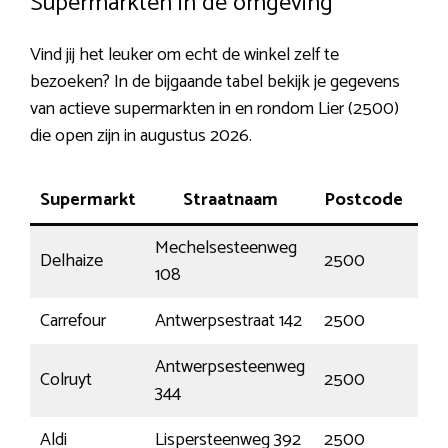
Supermarkten in de omgeving
Vind jij het leuker om echt de winkel zelf te
bezoeken? In de bijgaande tabel bekijk je gegevens
van actieve supermarkten in en rondom Lier (2500)
die open zijn in augustus 2026.
Supermarkt
Straatnaam
Postcode
Mechelsesteenweg
Delhaize
2500
Lier
108
Carrefour
Antwerpsestraat 142
2500
Lier
Antwerpsesteenweg
Colruyt
2500
Lier
344
Aldi
Lispersteenweg 392
2500
Lier