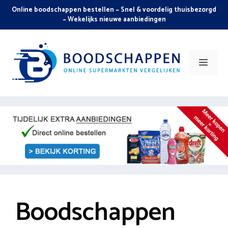
Skip
Online boodschappen bestellen ~ Snel & voordelig thuisbezorgd
to
~ Wekelijks nieuwe aanbiedingen
content
Men
Boodschappen