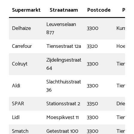
Supermarkt
Straatnaam
Postcode
Plaa
Leuvenselaan
Delhaize
3300
Kumtic
877
Carrefour
Tiensestraat 12a
3320
Hoegaa
Zijdelingsestraat
Colruyt
3300
Tienen
64
Slachthuisstraat
Aldi
3300
Tienen
36
SPAR
Stationsstraat 2
3350
Drieslin
Lidl
Moespikvest 11
3300
Tienen
Smatch
Getestraat 100
3300
Tienen