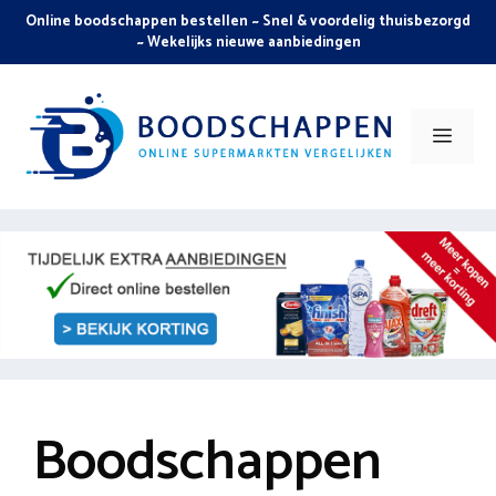
Skip
Online boodschappen bestellen ~ Snel & voordelig thuisbezorgd
to
~ Wekelijks nieuwe aanbiedingen
content
Men
Boodschappen