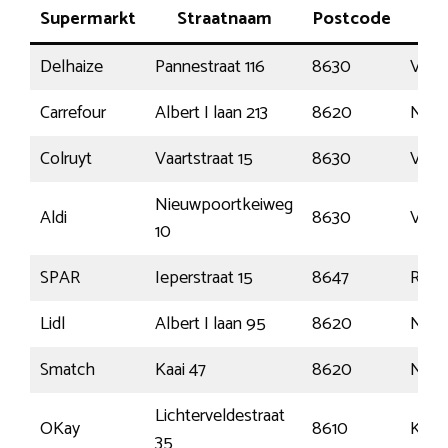
Supermarkt
Straatnaam
Postcode
Pl
Delhaize
Pannestraat 116
8630
Veur
Carrefour
Albert I laan 213
8620
Nieu
Colruyt
Vaartstraat 15
8630
Veur
Nieuwpoortkeiweg
Aldi
8630
Veur
10
SPAR
Ieperstraat 15
8647
Reni
Lidl
Albert I laan 95
8620
Nieu
Smatch
Kaai 47
8620
Nieu
Lichterveldestraat
OKay
8610
Kort
35