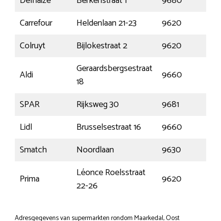
Delhaize
Berkenstraat 1
9680
Et
Carrefour
Heldenlaan 21-23
9620
Zo
Colruyt
Bijlokestraat 2
9620
Zo
Geraardsbergsestraat
Aldi
9660
Br
18
SPAR
Rijksweg 30
9681
Nu
Lidl
Brusselsestraat 16
9660
Br
Smatch
Noordlaan
9630
Mu
Léonce Roelsstraat
Prima
9620
Zo
22-26
Adresgegevens van supermarkten rondom Maarkedal, Oost