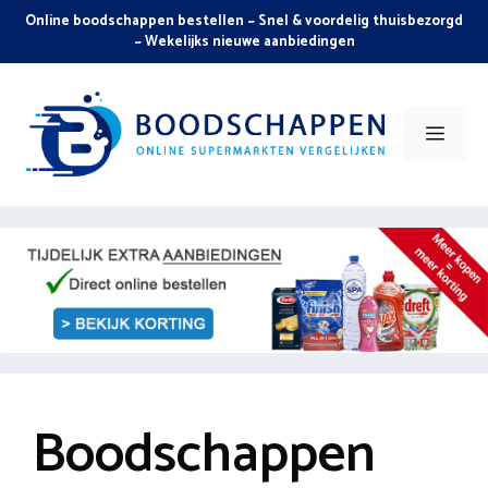
Skip
Online boodschappen bestellen ~ Snel & voordelig thuisbezorgd
to
~ Wekelijks nieuwe aanbiedingen
content
Men
Boodschappen