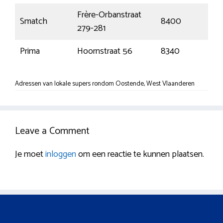
Frère-Orbanstraat
Smatch
8400
Oo
279-281
Prima
Hoornstraat 56
8340
Moe
Adressen van lokale supers rondom Oostende, West Vlaanderen
Leave a Comment
Je moet
inloggen
om een reactie te kunnen plaatsen.