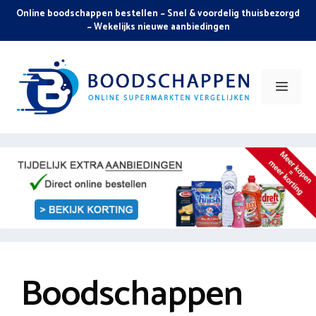
Skip
Online boodschappen bestellen ~ Snel & voordelig thuisbezorgd
to
~ Wekelijks nieuwe aanbiedingen
content
Men
Boodschappen