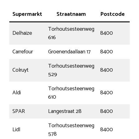
Supermarkt
Straatnaam
Postcode
P
Torhoutsesteenweg
Delhaize
8400
Oo
616
Carrefour
Groenendaallaan 17
8400
Oo
Torhoutsesteenweg
Colruyt
8400
Oo
529
Torhoutsesteenweg
Aldi
8400
Oo
610
SPAR
Langestraat 28
8400
Oo
Torhoutsesteenweg
Lidl
8400
Oo
578