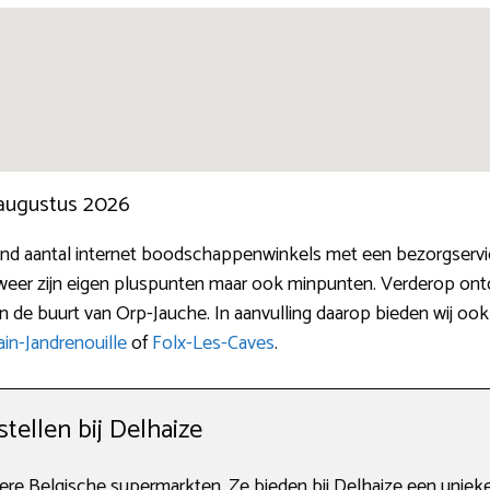
 augustus 2026
d aantal internet boodschappenwinkels met een bezorgservice
eer zijn eigen pluspunten maar ook minpunten. Verderop ontd
in de buurt van Orp-Jauche. In aanvulling daarop bieden wij o
ain-Jandrenouille
of
Folx-Les-Caves
.
tellen bij Delhaize
tere Belgische supermarkten. Ze bieden bij Delhaize een unieke