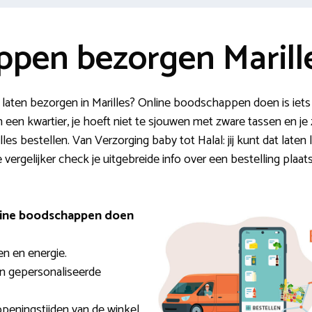
pen bezorgen Marill
n laten bezorgen in Marilles? Online boodschappen doen is ie
 een kwartier, je hoeft niet te sjouwen met zware tassen en je z
 alles bestellen. Van Verzorging baby tot Halal: jij kunt dat late
e vergelijker check je uitgebreide info over een bestelling plaat
nline boodschappen doen
en en energie.
van gepersonaliseerde
 openingstijden van de winkel.