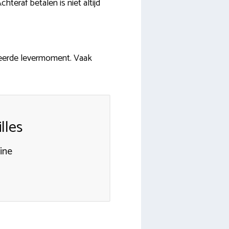
teraf betalen is niet altijd
eerde levermoment. Vaak
lles
ine