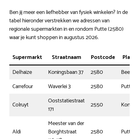
Ben jij meer een liefhebber van fysiek winkelen? In de
tabel hieronder verstrekken we adressen van
regionale supermarkten in en rondom Putte (2580)
waar je kunt shoppen in augustus 2026.
Supermarkt
Straatnaam
Postcode
Plaats
Delhaize
Koningsbaan 37
2580
Beerzel
Carrefour
Waverlei 3
2580
Putte
Ooststatiestraat
Colruyt
2550
Kontich
171
Meester van der
Aldi
Borghtstraat
2580
Putte