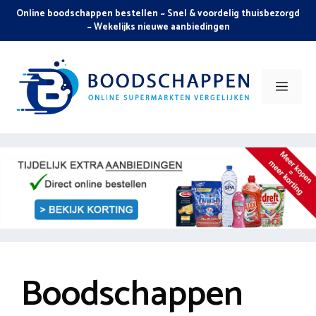
Skip
Online boodschappen bestellen ~ Snel & voordelig thuisbezorgd
to
~ Wekelijks nieuwe aanbiedingen
content
Men
Boodschappen