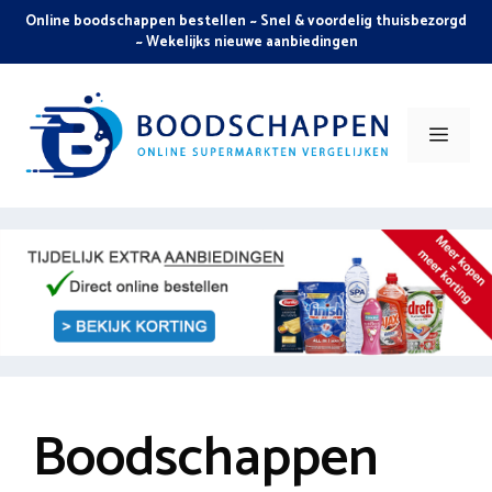
Skip
Online boodschappen bestellen ~ Snel & voordelig thuisbezorgd
to
~ Wekelijks nieuwe aanbiedingen
content
Men
Boodschappen