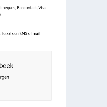
jdcheques, Bancontact, Visa,
.
. Je zal een SMS of mail
mbeek
orgen