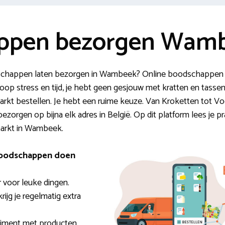
ppen bezorgen Wam
schappen laten bezorgen in Wambeek? Online boodschappen d
op stress en tijd, je hebt geen gesjouw met kratten en tassen
rkt bestellen. Je hebt een ruime keuze. Van Kroketten tot Voo
ezorgen op bijna elk adres in België. Op dit platform lees je p
markt in Wambeek.
boodschappen doen
r voor leuke dingen.
rijg je regelmatig extra
timent met producten.