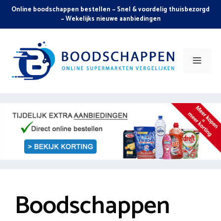
Skip
Online boodschappen bestellen ~ Snel & voordelig thuisbezorgd
to
~ Wekelijks nieuwe aanbiedingen
content
Men
Boodschappen