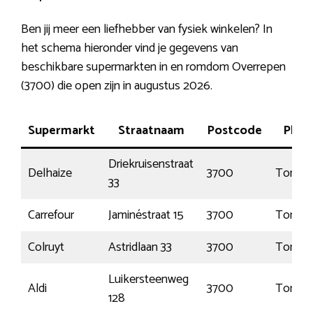
Ben jij meer een liefhebber van fysiek winkelen? In
het schema hieronder vind je gegevens van
beschikbare supermarkten in en romdom Overrepen
(3700) die open zijn in augustus 2026.
Supermarkt
Straatnaam
Postcode
Plaat
Driekruisenstraat
Delhaize
3700
Tonger
33
Carrefour
Jaminéstraat 15
3700
Tonger
Colruyt
Astridlaan 33
3700
Tonger
Luikersteenweg
Aldi
3700
Tonger
128