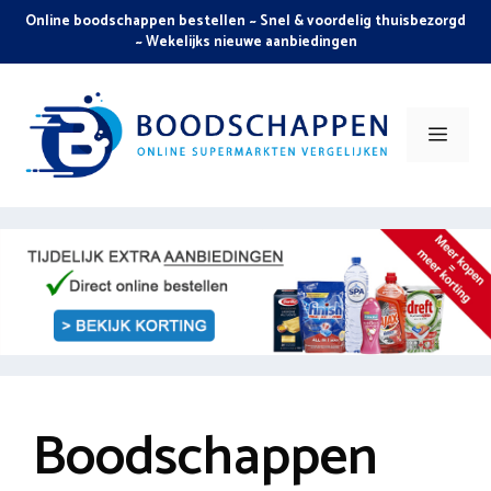
Skip
Online boodschappen bestellen ~ Snel & voordelig thuisbezorgd
to
~ Wekelijks nieuwe aanbiedingen
content
Men
Boodschappen