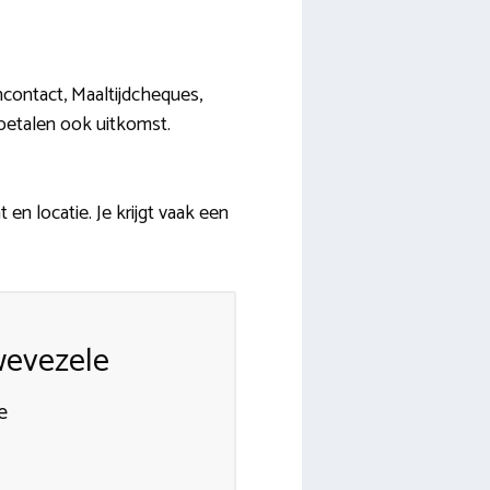
ncontact, Maaltijdcheques,
 betalen ook uitkomst.
locatie. Je krijgt vaak een
wevezele
e