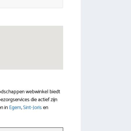
boodschappen webwinkel biedt
zorgservices die actief zijn
en in
Egem
,
Sint-Joris
en