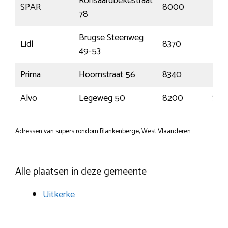
Ronsaardbekestraat
SPAR
8000
Bru
78
Brugse Steenweg
Lidl
8370
Bla
49-53
Prima
Hoornstraat 56
8340
Moe
Alvo
Legeweg 50
8200
Sint
Adressen van supers rondom Blankenberge, West Vlaanderen
Alle plaatsen in deze gemeente
Uitkerke