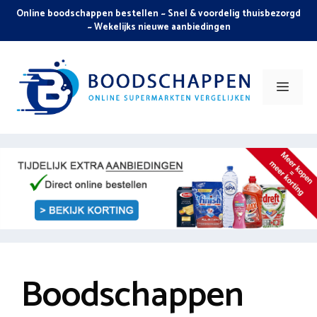
Skip
Online boodschappen bestellen ~ Snel & voordelig thuisbezorgd
to
~ Wekelijks nieuwe aanbiedingen
content
Men
Boodschappen