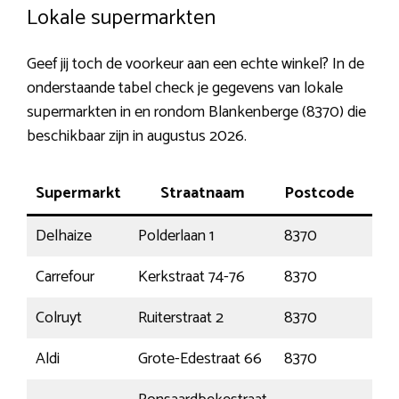
Lokale supermarkten
Geef jij toch de voorkeur aan een echte winkel? In de
onderstaande tabel check je gegevens van lokale
supermarkten in en rondom Blankenberge (8370) die
beschikbaar zijn in augustus 2026.
Supermarkt
Straatnaam
Postcode
Delhaize
Polderlaan 1
8370
Bla
Carrefour
Kerkstraat 74-76
8370
Bla
Colruyt
Ruiterstraat 2
8370
Bla
Aldi
Grote-Edestraat 66
8370
Bla