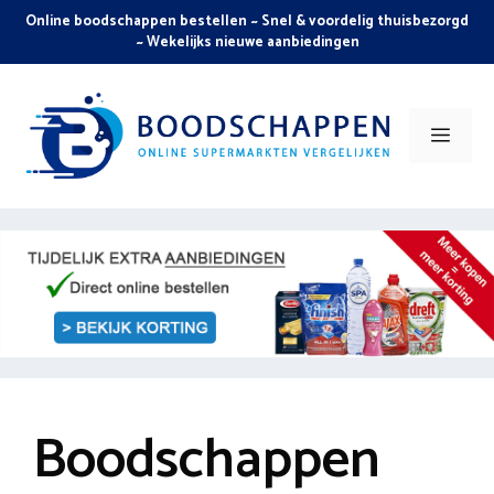
Skip
Online boodschappen bestellen ~ Snel & voordelig thuisbezorgd
to
~ Wekelijks nieuwe aanbiedingen
content
Men
Boodschappen