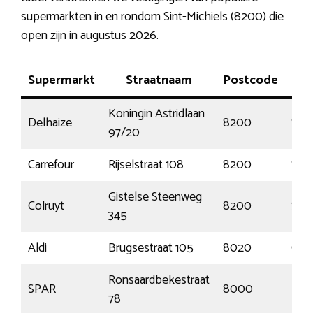
supermarkten in en rondom Sint-Michiels (8200) die
open zijn in augustus 2026.
Supermarkt
Straatnaam
Postcode
Koningin Astridlaan
Delhaize
8200
Sint
97/20
Carrefour
Rijselstraat 108
8200
Sint
Gistelse Steenweg
Colruyt
8200
Sint
345
Aldi
Brugsestraat 105
8020
Oos
Ronsaardbekestraat
SPAR
8000
Bru
78