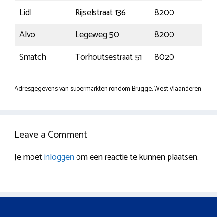
Lidl
Rijselstraat 136
8200
Sint
Alvo
Legeweg 50
8200
Sint
Smatch
Torhoutsestraat 51
8020
Rud
Adresgegevens van supermarkten rondom Brugge, West Vlaanderen
Leave a Comment
Je moet
inloggen
om een reactie te kunnen plaatsen.