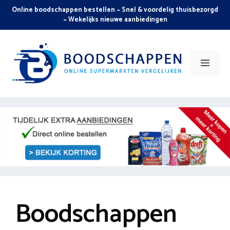
Skip
Online boodschappen bestellen ~ Snel & voordelig thuisbezorgd
to
~ Wekelijks nieuwe aanbiedingen
content
Men
Boodschappen