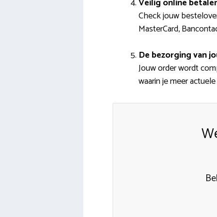
Veilig online betale
Check jouw besteloverz
MasterCard, Bancontac
De bezorging van jo
Jouw order wordt comp
waarin je meer actuele 
We
Be