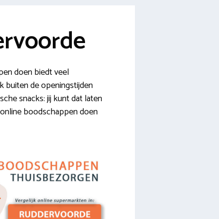
ervoorde
pen doen biedt veel
ok buiten de openingstijden
sche snacks: jij kunt dat laten
over online boodschappen doen