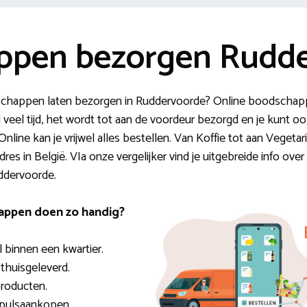
ppen bezorgen Rudd
schappen laten bezorgen in Ruddervoorde? Online boodschap
 veel tijd, het wordt tot aan de voordeur bezorgd en je kunt o
line kan je vrijwel alles bestellen. Van Koffie tot aan Vegetari
adres in België. VIa onze vergelijker vind je uitgebreide info 
uddervoorde.
appen doen zo handig?
l binnen een kwartier.
en thuisgeleverd.
roducten.
mpulsaankopen.