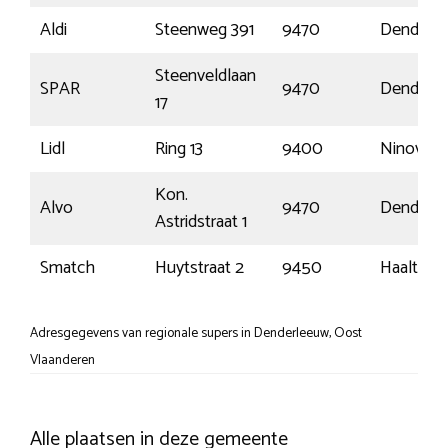
Aldi
Steenweg 391
9470
Denderl
Steenveldlaan
SPAR
9470
Denderl
17
Lidl
Ring 13
9400
Ninove
Kon.
Alvo
9470
Denderl
Astridstraat 1
Smatch
Huytstraat 2
9450
Haaltert
Adresgegevens van regionale supers in Denderleeuw, Oost
Vlaanderen
Alle plaatsen in deze gemeente