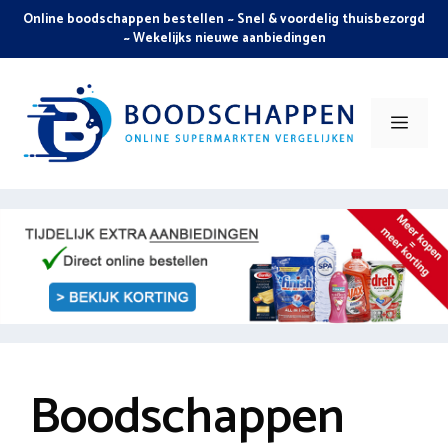
Skip
Online boodschappen bestellen ~ Snel & voordelig thuisbezorgd
to
~ Wekelijks nieuwe aanbiedingen
content
Men
Boodschappen