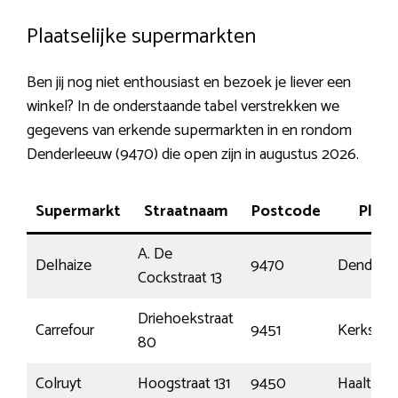
Plaatselijke supermarkten
Ben jij nog niet enthousiast en bezoek je liever een
winkel? In de onderstaande tabel verstrekken we
gegevens van erkende supermarkten in en rondom
Denderleeuw (9470) die open zijn in augustus 2026.
Supermarkt
Straatnaam
Postcode
Plaat
A. De
Delhaize
9470
Denderl
Cockstraat 13
Driehoekstraat
Carrefour
9451
Kerkske
80
Colruyt
Hoogstraat 131
9450
Haaltert