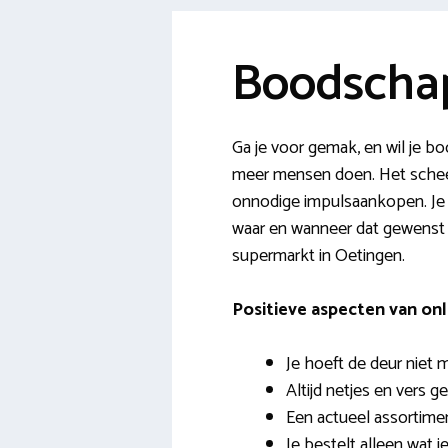
Boodscha
Ga je voor gemak, en wil je 
meer mensen doen. Het scheelt 
onnodige impulsaankopen. Je he
waar en wanneer dat gewenst i
supermarkt in Oetingen.
Positieve aspecten van o
Je hoeft de deur niet me
Altijd netjes en vers g
Een actueel assortime
Je bestelt alleen wat j