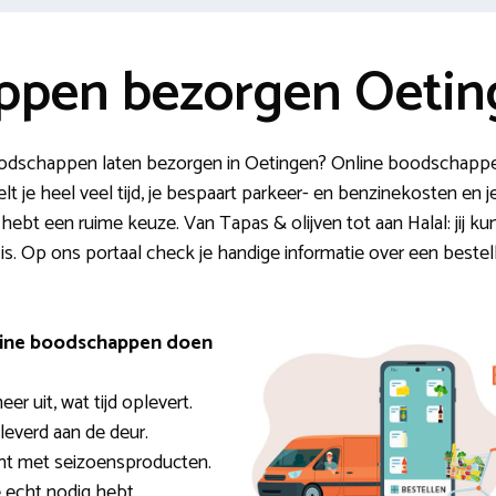
ppen bezorgen Oetin
boodschappen laten bezorgen in Oetingen? Online boodschappe
je heel veel tijd, je bespaart parkeer- en benzinekosten en je
bt een ruime keuze. Van Tapas & olijven tot aan Halal: jij kun
s. Op ons portaal check je handige informatie over een bestelli
nline boodschappen doen
er uit, wat tijd oplevert.
eleverd aan de deur.
nt met seizoensproducten.
e echt nodig hebt.