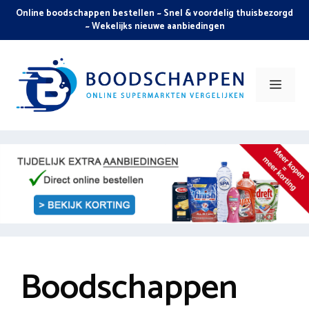
Skip
Online boodschappen bestellen ~ Snel & voordelig thuisbezorgd
to
~ Wekelijks nieuwe aanbiedingen
content
Men
Boodschappen