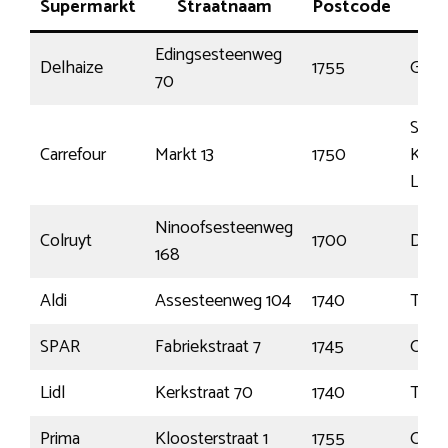
Supermarkt
Straatnaam
Postcode
Pla
Edingsesteenweg
Delhaize
1755
Gooi
70
Sint-
Carrefour
Markt 13
1750
Kwin
Lenn
Ninoofsesteenweg
Colruyt
1700
Dilb
168
Aldi
Assesteenweg 104
1740
Tern
SPAR
Fabriekstraat 7
1745
Opwi
Lidl
Kerkstraat 70
1740
Tern
Prima
Kloosterstraat 1
1755
Oeti