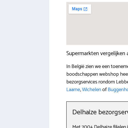
Supermarkten vergelijken
In België zien we een toenem
boodschappen webshop heeft 
bezorgservices rondom Lebbek
Laarne
,
Wichelen
of
Buggenh
Delhaize bezorgser
Met 700+ Delhaize filialen i