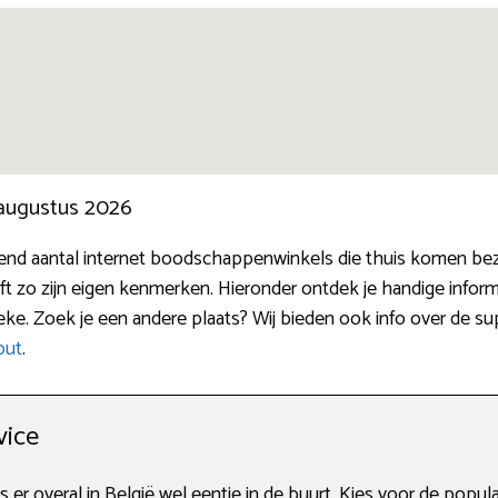
 augustus 2026
end aantal internet boodschappenwinkels die thuis komen bez
zo zijn eigen kenmerken. Hieronder ontdek je handige infor
e. Zoek je een andere plaats? Wij bieden ook info over de su
out
.
vice
s er overal in België wel eentje in de buurt. Kies voor de popul