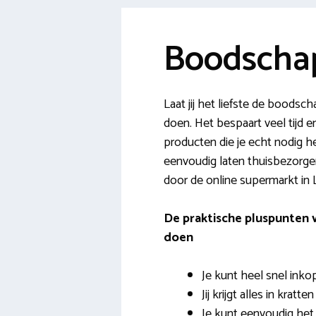
Boodscha
Laat jij het liefste de bood
doen. Het bespaart veel tijd e
producten die je echt nodig he
eenvoudig laten thuisbezorgen 
door de online supermarkt in
De praktische pluspunten
doen
Je kunt heel snel inko
Jij krijgt alles in kratt
Je kunt eenvoudig he