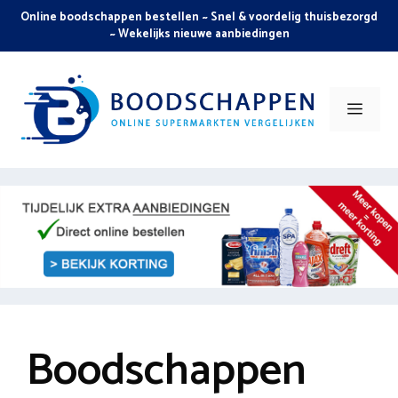
Skip
Online boodschappen bestellen ~ Snel & voordelig thuisbezorgd
to
~ Wekelijks nieuwe aanbiedingen
content
Men
Boodschappen