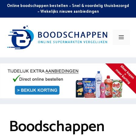
Skip
Online boodschappen bestellen ~ Snel & voordelig thuisbezorgd
to
~ Wekelijks nieuwe aanbiedingen
content
Men
Boodschappen