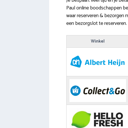
Je bespaart veel tijd en je b
Paul online boodschappen best
waar reserveren & bezorgen mo
een bezorgslot te reserveren.
Winkel