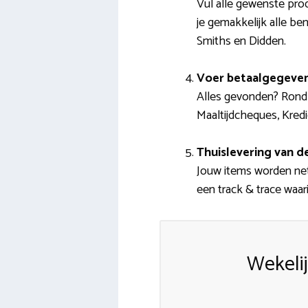
Vul alle gewenste pro
je gemakkelijk alle be
Smiths en Didden.
Voer betaalgegeven
Alles gevonden? Rond j
Maaltijdcheques, Kredi
Thuislevering van 
Jouw items worden netj
een track & trace waari
Wekeli