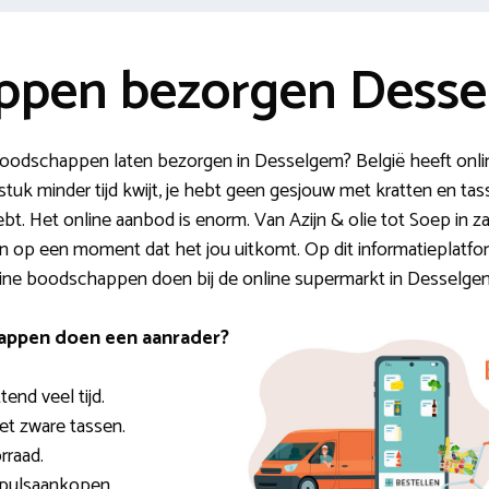
ppen bezorgen Dess
e boodschappen laten bezorgen in Desselgem? België heeft o
tuk minder tijd kwijt, je hebt geen gesjouw met kratten en tass
bt. Het online aanbod is enorm. Van Azijn & olie tot Soep in zak
 op een moment dat het jou uitkomt. Op dit informatieplatfor
nline boodschappen doen bij de online supermarkt in Desselge
appen doen een aanrader?
end veel tijd.
et zware tassen.
rraad.
mpulsaankopen.