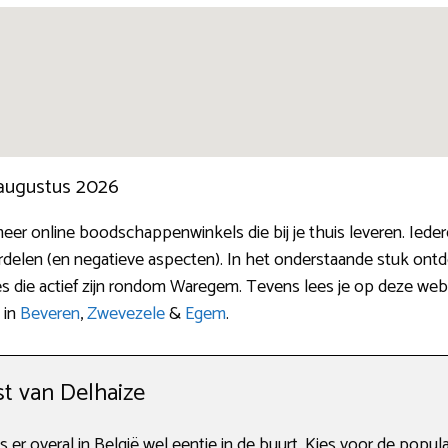
 augustus 2026
meer online boodschappenwinkels die bij je thuis leveren. Ied
delen (en negatieve aspecten). In het onderstaande stuk ontde
 die actief zijn rondom Waregem. Tevens lees je op deze webs
 in
Beveren
,
Zwevezele
&
Egem
.
st van Delhaize
s er overal in België wel eentje in de buurt. Kies voor de popul